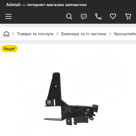
Adetali — інтернет-магазин запчастин
Товари та послуги
Бампера та їх частини
Кронштейн
Акція!