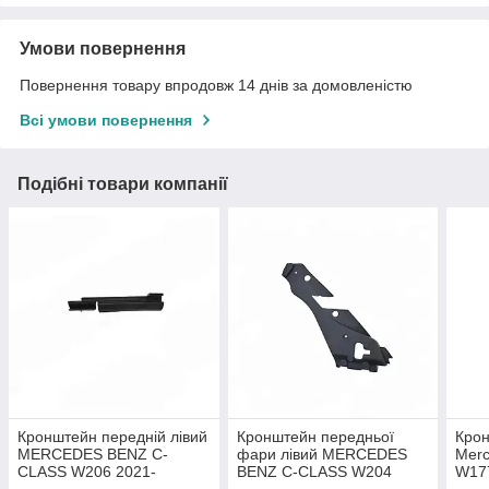
Умови повернення
Повернення товару впродовж 14 днів за домовленістю
Всі умови повернення
Подібні товари компанії
Кронштейн передній лівий
Кронштейн передньої
Крон
MERCEDES BENZ C-
фари лівий MERCEDES
Merc
CLASS W206 2021-
BENZ C-CLASS W204
W17
A2068855904
2011-2014 A2048261324